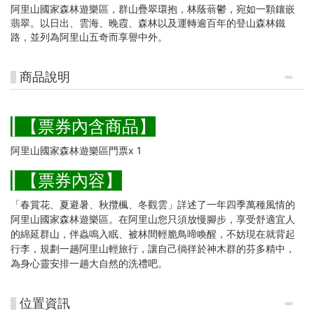
阿里山國家森林遊樂區，群山疊翠環抱，林蔭蓊鬱，宛如一顆鑲嵌
翡翠。以日出、雲海、晚霞、森林以及運轉逾百年的登山森林鐵
路，並列為阿里山五奇而享譽中外。
商品說明
| 【票券內含商品】
阿里山國家森林遊樂區門票x 1
| 【票券內容】
「春賞花、夏避暑、秋攬楓、冬觀雲」詳述了一年四季萬種風情的
阿里山國家森林遊樂區。在阿里山您只須放慢腳步，享受舒適宜人
的綿延群山，伴蟲鳴入眠、被林間輕脆鳥啼喚醒，不妨現在就背起
行李，規劃一趟阿里山輕旅行，讓自己徜徉於神木群的芬多精中，
為身心靈安排一趟大自然的洗禮吧。
位置資訊