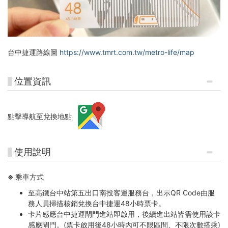
台中捷運路線圖
https://www.tmrt.com.tw/metro-life/map
位置資訊
點擊導航至兌換地點
使用說明
※ 乘車方式
至
高鐵台中
站第五出口南投客運服務台，
出示QR Code由服
務人員掃描核銷兌換台中捷運48小時票卡。
卡片感應台中捷運閘門進站即啟用，後續進出站皆需使用該卡
感應閘門
。
(
票卡啟用後48小時內可不限區間、不限次數搭乘)