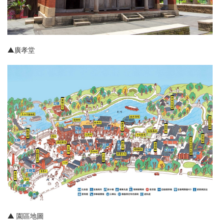
▲
廣孝堂
▲ 園區地圖