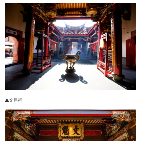
▲
文昌祠