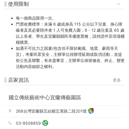
使用限制
每一個商品限用一次。
門票收費標準：未滿 6 歲或身高 115 公分以下兒童、身心障
礙者及其必要陪伴者 1 人可免費入園；6 - 12 歲兒童及 65 歲
以上長者、學生及宜蘭縣縣民等優惠票種，請持證件至現場櫃
檯購票。
如遇不可抗力之因素(包含但不限於颱風、地震、豪雨等天
災)，考量民眾安全，主辦單位得辦理延期或取消活動，並提
前公告及聯繫，有未盡事宜，主辦單位保留修改、終止、變更
活動內容細節之權利。
店家資訊
更多
國立傳統藝術中心宜蘭傳藝園區
268台灣宜蘭縣五結鄉五濱路二段201號
03-9508859