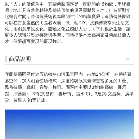
以「人」的價值為本，宜蘭傳藝園區是一座動態的博物館，串聯臺
灣土地上具有善美精神及傳統價值的優秀團體與人才，打造新型文
化複合空間，將傳統藝術視為民間生活的精華寶藏，造訪傳藝園區
可以在古意盎然的街區看表演、做工藝DIY、接觸傳統常民生活文
化，用創意來說文化、體驗文化並感動人心，向下扎根於生活，讓
更多人認識並樂於接近與學習，同時提供本土藝術家及傳統技藝人
才一個夢想可實現的展現舞台。
商品說明
宜蘭傳藝園區位於五結鄉冬山河風景區內，占地24公頃，在傳統聚
落空間，加入創新體驗模式，深度體驗欣賞臺灣豐富多元的工藝、
民俗技藝、戲劇、音樂、舞蹈。園區內主要以3館(曲藝館、展示
館、演藝廳)、3街(文昌街、魯班街、臨水街)、3建築(文昌祠、廣孝
堂、黃舉人宅)而組成。